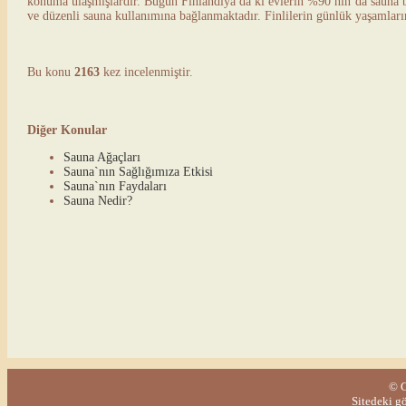
konuma ulaşmışlardır. Bugün Finlandiya da ki evlerin %90 nın`da sauna 
ve düzenli sauna kullanımına bağlanmaktadır. Finlilerin günlük yaşamlar
Bu konu
2163
kez incelenmiştir.
Diğer Konular
Sauna Ağaçları
Sauna`nın Sağlığımıza Etkisi
Sauna`nın Faydaları
Sauna Nedir?
© C
Sitedeki g