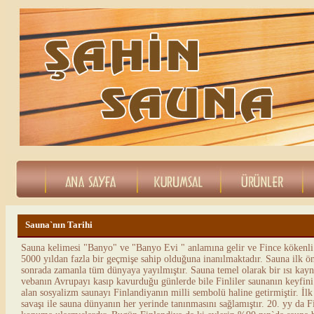
Sauna`nın Tarihi
Sauna kelimesi "Banyo" ve "Banyo Evi " anlamına gelir ve Fince kökenli 
5000 yıldan fazla bir geçmişe sahip olduğuna inanılmaktadır. Sauna ilk ö
sonrada zamanla tüm dünyaya yayılmıştır. Sauna temel olarak bir ısı kaynağı 
vebanın Avrupayı kasıp kavurduğu günlerde bile Finliler saunanın keyfini ç
alan sosyalizm saunayı Finlandiyanın milli sembolü haline getirmiştir. İlk
savaşı ile sauna dünyanın her yerinde tanınmasını sağlamıştır. 20. yy da 